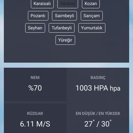
Karaisalı
Karataş
Kozan
Pozantı
Saimbeyli
Sarıçam
Seyhan
Tufanbeyli
Yumurtalık
Yüreğir
NEM
BASINÇ
%70
1003 HPA
hpa
RÜZGAR
EN DÜŞÜK / EN YÜKSEK
°
°
6.11 M/S
27
/ 30