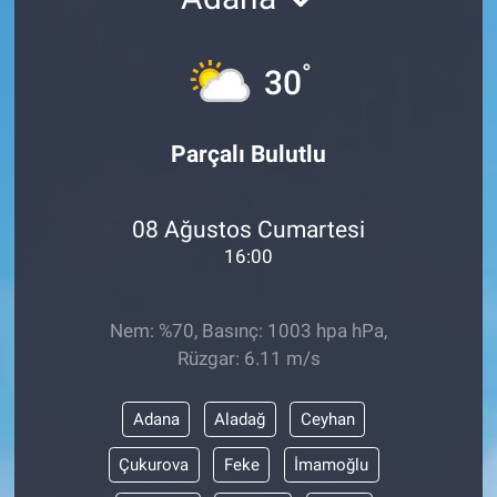
°
30
Parçalı Bulutlu
08 Ağustos Cumartesi
16:00
Nem: %70, Basınç: 1003 hpa hPa,
Rüzgar: 6.11 m/s
Adana
Aladağ
Ceyhan
Çukurova
Feke
İmamoğlu