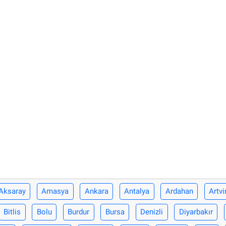
Aksaray
Amasya
Ankara
Antalya
Ardahan
Artvi
Bitlis
Bolu
Burdur
Bursa
Denizli
Diyarbakır