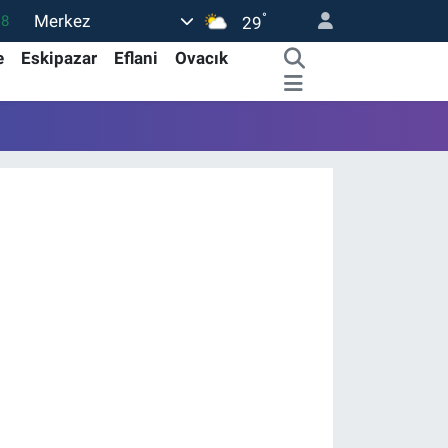
°
Merkez
18
29
32
e
Eskipazar
Eflani
Ovacık
38
03
14
18