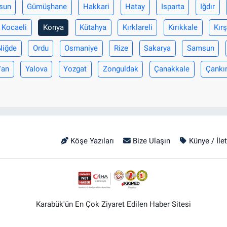
sun
Gümüşhane
Hakkari
Hatay
Isparta
Iğdır
Kocaeli
Konya
Kütahya
Kırklareli
Kırıkkale
Kırş
Niğde
Ordu
Osmaniye
Rize
Sakarya
Samsun
Van
Yalova
Yozgat
Zonguldak
Çanakkale
Çankır
Köşe Yazıları
Bize Ulaşın
Künye / İle
Karabük'ün En Çok Ziyaret Edilen Haber Sitesi