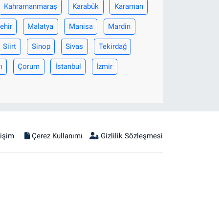
Kahramanmaraş
Karabük
Karaman
ehir
Malatya
Manisa
Mardin
Siirt
Sinop
Sivas
Tekirdağ
ı
Çorum
İstanbul
İzmir
tişim
Çerez Kullanımı
Gizlilik Sözleşmesi