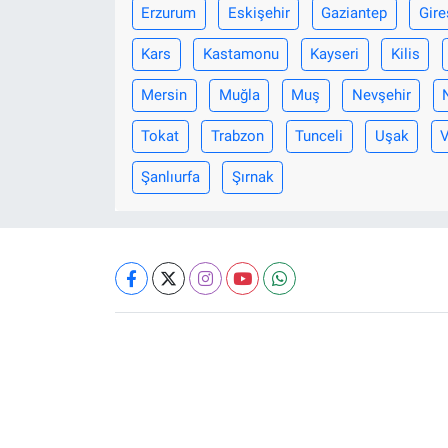
Erzurum
Eskişehir
Gaziantep
Gire
Kars
Kastamonu
Kayseri
Kilis
Mersin
Muğla
Muş
Nevşehir
Tokat
Trabzon
Tunceli
Uşak
Şanlıurfa
Şırnak