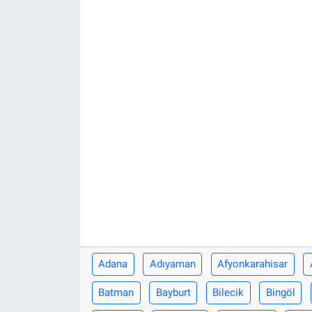
Adana
Adıyaman
Afyonkarahisar
Batman
Bayburt
Bilecik
Bingöl