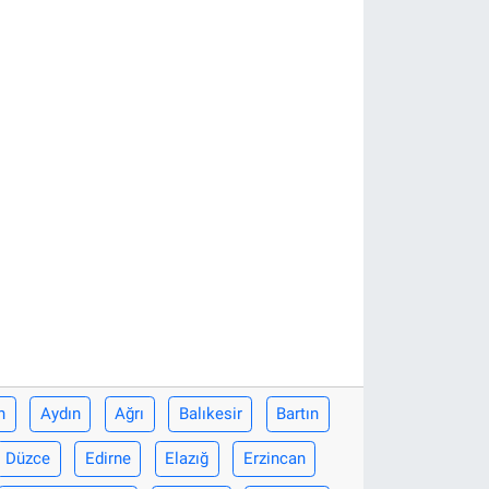
n
Aydın
Ağrı
Balıkesir
Bartın
Düzce
Edirne
Elazığ
Erzincan