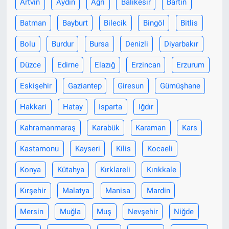
Artvin
Aydın
Ağrı
Balıkesir
Bartın
Batman
Bayburt
Bilecik
Bingöl
Bitlis
Bolu
Burdur
Bursa
Denizli
Diyarbakır
Düzce
Edirne
Elazığ
Erzincan
Erzurum
Eskişehir
Gaziantep
Giresun
Gümüşhane
Hakkari
Hatay
Isparta
Iğdır
Kahramanmaraş
Karabük
Karaman
Kars
Kastamonu
Kayseri
Kilis
Kocaeli
Konya
Kütahya
Kırklareli
Kırıkkale
Kırşehir
Malatya
Manisa
Mardin
Mersin
Muğla
Muş
Nevşehir
Niğde