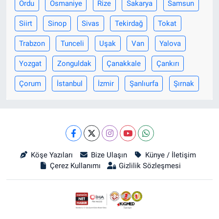
Ordu
Osmaniye
Rize
Sakarya
Samsun
Siirt
Sinop
Sivas
Tekirdağ
Tokat
Trabzon
Tunceli
Uşak
Van
Yalova
Yozgat
Zonguldak
Çanakkale
Çankırı
Çorum
İstanbul
İzmir
Şanlıurfa
Şırnak
Köşe Yazıları
Bize Ulaşın
Künye / İletişim
Çerez Kullanımı
Gizlilik Sözleşmesi