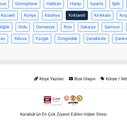
sun
Gümüşhane
Hakkari
Hatay
Isparta
Iğdır
Kocaeli
Konya
Kütahya
Kırklareli
Kırıkkale
Kırş
Niğde
Ordu
Osmaniye
Rize
Sakarya
Samsun
Van
Yalova
Yozgat
Zonguldak
Çanakkale
Çankır
Köşe Yazıları
Bize Ulaşın
Künye / İle
Karabük'ün En Çok Ziyaret Edilen Haber Sitesi