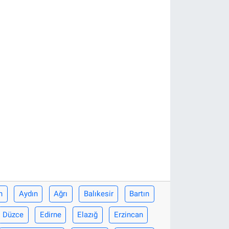
n
Aydın
Ağrı
Balıkesir
Bartın
Düzce
Edirne
Elazığ
Erzincan