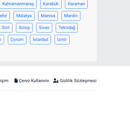
Kahramanmaraş
Karabük
Karaman
ehir
Malatya
Manisa
Mardin
Siirt
Sinop
Sivas
Tekirdağ
ı
Çorum
İstanbul
İzmir
tişim
Çerez Kullanımı
Gizlilik Sözleşmesi