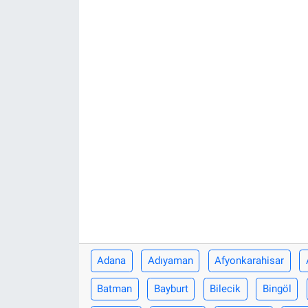
Adana
Adıyaman
Afyonkarahisar
Batman
Bayburt
Bilecik
Bingöl