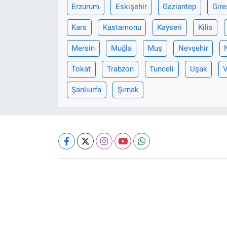
Erzurum
Eskişehir
Gaziantep
Gire
Kars
Kastamonu
Kayseri
Kilis
Mersin
Muğla
Muş
Nevşehir
Tokat
Trabzon
Tunceli
Uşak
Şanlıurfa
Şırnak