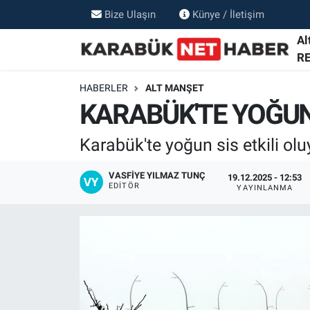
Bize Ulaşın
Künye / İletişim
Al
R
HABERLER
ALT MANŞET
KARABÜK'TE YOĞUN 
Karabük'te yoğun sis etkili olu
VASFIYE YILMAZ TUNÇ
19.12.2025 - 12:53
EDITÖR
YAYINLANMA