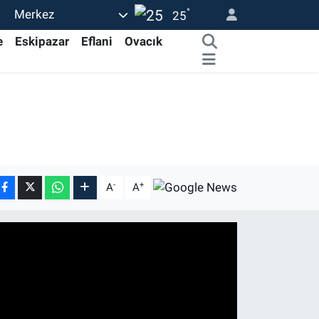
°
Merkez
25
e
Eskipazar
Eflani
Ovacık
-
+
A
A