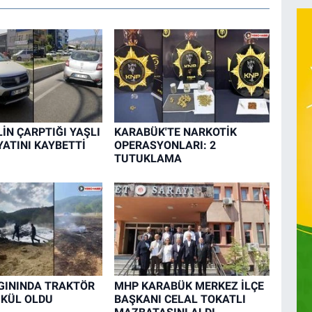
İN ÇARPTIĞI YAŞLI
KARABÜK'TE NARKOTİK
ATINI KAYBETTİ
OPERASYONLARI: 2
TUTUKLAMA
GININDA TRAKTÖR
MHP KARABÜK MERKEZ İLÇE
 KÜL OLDU
BAŞKANI CELAL TOKATLI