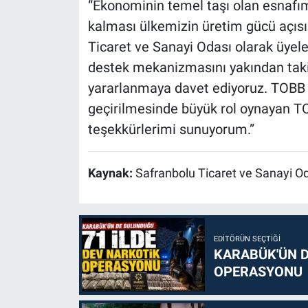
“Ekonominin temel taşı olan esnafım
kalması ülkemizin üretim gücü açıs
Ticaret ve Sanayi Odası olarak üyele
destek mekanizmasını yakından takip
yararlanmaya davet ediyoruz. TOBB 
geçirilmesinde büyük rol oynayan T
teşekkürlerimi sunuyorum.”
Kaynak:
Safranbolu Ticaret ve Sanayi O
EDITÖRÜN SEÇTIĞI
KARABÜK'ÜN D
OPERASYONU