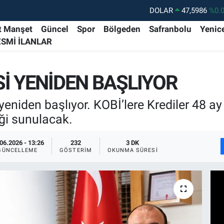
DOLAR
47,5986
%0.
EURO
55,0700
%0
t Manşet
Güncel
Spor
Bölgeden
Safranbolu
Yenic
ESMİ İLANLAR
STERLİN
64,2438
%0.
GRAM ALTIN
6513.94
%0.
Sİ YENİDEN BAŞLIYOR
BİST100
13.768
%4
BITCOIN
64.602,05
%0.
niden başlıyor. KOBİ’lere Krediler 48 ay 
eği sunulacak.
06.2026 - 13:26
232
3 DK
GÜNCELLEME
GÖSTERIM
OKUNMA SÜRESI