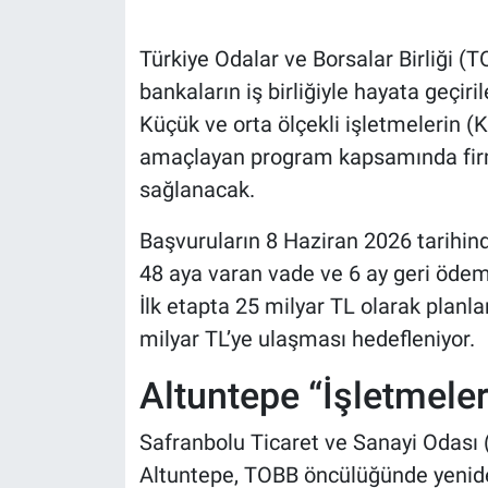
Türkiye Odalar ve Borsalar Birliği (
bankaların iş birliğiyle hayata geçir
Küçük ve orta ölçekli işletmelerin (
amaçlayan program kapsamında firma
sağlanacak.
Başvuruların 8 Haziran 2026 tarihin
48 aya varan vade ve 6 ay geri öde
İlk etapta 25 milyar TL olarak planl
milyar TL’ye ulaşması hedefleniyor.
Altuntepe “İşletmele
Safranbolu Ticaret ve Sanayi Odası
Altuntepe, TOBB öncülüğünde yenide