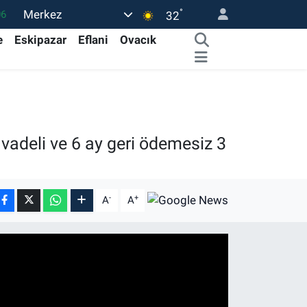
°
Merkez
06
32
.1
e
Eskipazar
Eflani
Ovacık
21
32
8
69
vadeli ve 6 ay geri ödemesiz 3
-
+
A
A