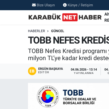
Bize Ulaşın
Künye / İletişim
Al
R
HABERLER
GÜNCEL
TOBB NEFES KREDİ
TOBB Nefes Kredisi programı ye
milyon TL’ye kadar kredi dest
ERGÜN BAŞKAYA
04.06.2026 - 13:14
04.
EDITÖR
YAYINLANMA