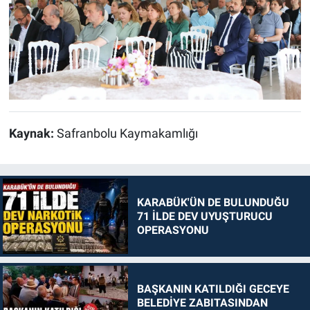
Kaynak:
Safranbolu Kaymakamlığı
KARABÜK'ÜN DE BULUNDUĞU
71 İLDE DEV UYUŞTURUCU
OPERASYONU
BAŞKANIN KATILDIĞI GECEYE
BELEDİYE ZABITASINDAN