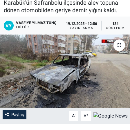
Karabük'ün Safranbolu ilçesinde alev topuna
dönen otomobilden geriye demir yığını kaldı.
VASFIYE YILMAZ TUNÇ
19.12.2025 - 12:56
134
EDITÖR
YAYINLANMA
GÖSTERIM
Paylaş
-
+
A
A