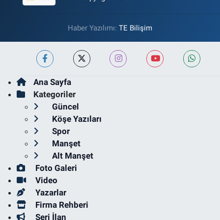
Haber Yazılımı:
TE Bilişim
Ana Sayfa
Kategoriler
Güncel
Köşe Yazıları
Spor
Manşet
Alt Manşet
Foto Galeri
Video
Yazarlar
Firma Rehberi
Seri İlan