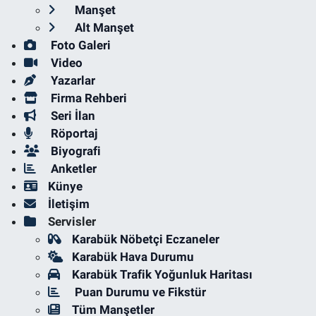
Manşet
Alt Manşet
Foto Galeri
Video
Yazarlar
Firma Rehberi
Seri İlan
Röportaj
Biyografi
Anketler
Künye
İletişim
Servisler
Karabük Nöbetçi Eczaneler
Karabük Hava Durumu
Karabük Trafik Yoğunluk Haritası
Puan Durumu ve Fikstür
Tüm Manşetler