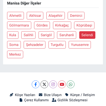
Manisa Diğer İlçeler
Ahmetli
Akhisar
Alaşehiir
Demirci
Gölmarmara
Gördes
Kirkağaç
Köprübaşi
Kula
Salihli
Sarigöl
Saruhanli
Selendi
Soma
Şehzadeler
Turgutlu
Yunusemre
Merkez
Köşe Yazıları
Bize Ulaşın
Künye / İletişim
Çerez Kullanımı
Gizlilik Sözleşmesi