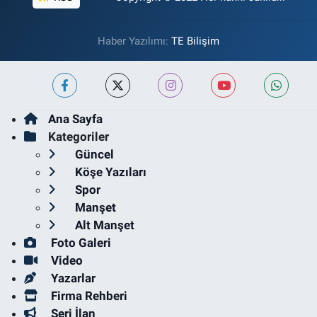
Haber Yazılımı:
TE Bilişim
Ana Sayfa
Kategoriler
Güncel
Köşe Yazıları
Spor
Manşet
Alt Manşet
Foto Galeri
Video
Yazarlar
Firma Rehberi
Seri İlan