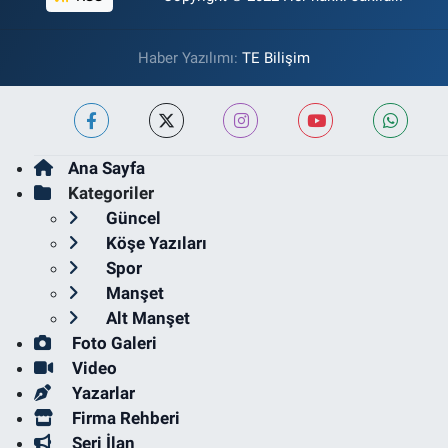
Haber Yazılımı:
TE Bilişim
Ana Sayfa
Kategoriler
Güncel
Köşe Yazıları
Spor
Manşet
Alt Manşet
Foto Galeri
Video
Yazarlar
Firma Rehberi
Seri İlan