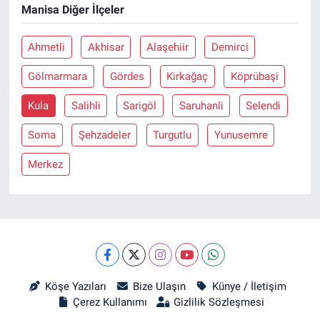
Manisa Diğer İlçeler
Ahmetli
Akhisar
Alaşehiir
Demirci
Gölmarmara
Gördes
Kirkağaç
Köprübaşi
Kula
Salihli
Sarigöl
Saruhanli
Selendi
Soma
Şehzadeler
Turgutlu
Yunusemre
Merkez
Köşe Yazıları
Bize Ulaşın
Künye / İletişim
Çerez Kullanımı
Gizlilik Sözleşmesi