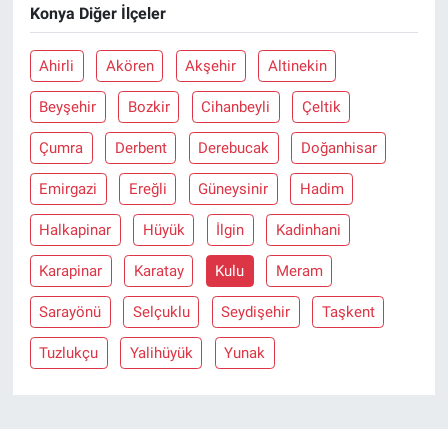
Konya Diğer İlçeler
Ahirli
Akören
Akşehir
Altinekin
Beyşehir
Bozkir
Cihanbeyli
Çeltik
Çumra
Derbent
Derebucak
Doğanhisar
Emirgazi
Ereğli
Güneysinir
Hadim
Halkapinar
Hüyük
İlgin
Kadinhani
Karapinar
Karatay
Kulu
Meram
Sarayönü
Selçuklu
Seydişehir
Taşkent
Tuzlukçu
Yalihüyük
Yunak