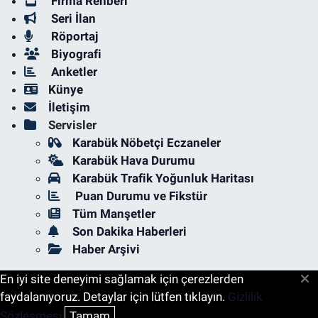
Firma Rehberi
Seri İlan
Röportaj
Biyografi
Anketler
Künye
İletişim
Servisler
Karabük Nöbetçi Eczaneler
Karabük Hava Durumu
Karabük Trafik Yoğunluk Haritası
Puan Durumu ve Fikstür
Tüm Manşetler
Son Dakika Haberleri
Haber Arşivi
En iyi site deneyimi sağlamak için çerezlerden
faydalanıyoruz. Detaylar için lütfen tıklayın.
Gizlilik
Sözleşmesi
Tamam