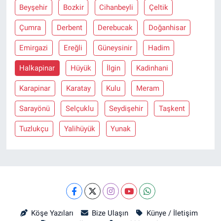
Beyşehir
Bozkir
Cihanbeyli
Çeltik
Çumra
Derbent
Derebucak
Doğanhisar
Emirgazi
Ereğli
Güneysinir
Hadim
Halkapinar
Hüyük
İlgin
Kadinhani
Karapinar
Karatay
Kulu
Meram
Sarayönü
Selçuklu
Seydişehir
Taşkent
Tuzlukçu
Yalihüyük
Yunak
Köşe Yazıları
Bize Ulaşın
Künye / İletişim