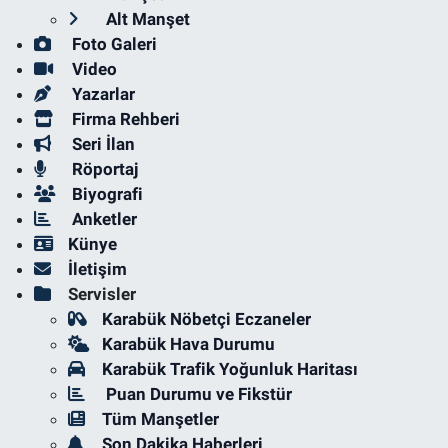
Alt Manşet
Foto Galeri
Video
Yazarlar
Firma Rehberi
Seri İlan
Röportaj
Biyografi
Anketler
Künye
İletişim
Servisler
Karabük Nöbetçi Eczaneler
Karabük Hava Durumu
Karabük Trafik Yoğunluk Haritası
Puan Durumu ve Fikstür
Tüm Manşetler
Son Dakika Haberleri