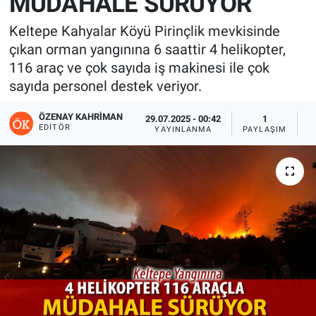
MÜDAHALE SÜRÜYOR
Keltepe Kahyalar Köyü Pirinçlik mevkisinde
çıkan orman yangınına 6 saattir 4 helikopter,
116 araç ve çok sayıda iş makinesi ile çok
sayıda personel destek veriyor.
ÖZENAY KAHRIMAN
29.07.2025 - 00:42
1
EDITÖR
YAYINLANMA
PAYLAŞIM
G