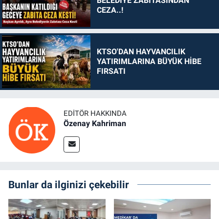
BELEDİYE ZABITASINDAN
CEZA..!
KTSO'DAN HAYVANCILIK
YATIRIMLARINA BÜYÜK HİBE
FIRSATI
EDITÖR HAKKINDA
Özenay Kahriman
Bunlar da ilginizi çekebilir