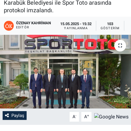
Karabük Belediyesi ile Spor Toto arasında
protokol imzalandı.
ÖZENAY KAHRIMAN
15.05.2025 - 15:32
103
EDITÖR
YAYINLANMA
GÖSTERIM
O
Paylaş
-
+
A
A