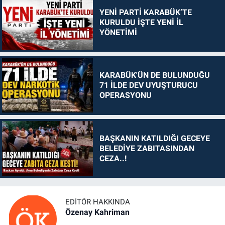
YENİ PARTİ KARABÜK’TE
KURULDU İŞTE YENİ İL
YÖNETİMİ
KARABÜK'ÜN DE BULUNDUĞU
71 İLDE DEV UYUŞTURUCU
OPERASYONU
BAŞKANIN KATILDIĞI GECEYE
BELEDİYE ZABITASINDAN
CEZA..!
EDITÖR HAKKINDA
Özenay Kahriman