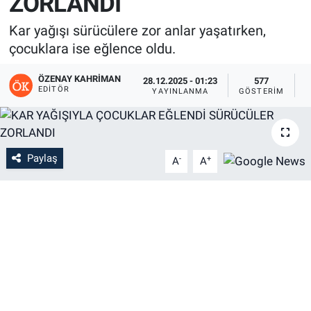
ZORLANDI
Kar yağışı sürücülere zor anlar yaşatırken,
çocuklara ise eğlence oldu.
ÖZENAY KAHRIMAN
28.12.2025 - 01:23
577
EDITÖR
YAYINLANMA
GÖSTERIM
O
Paylaş
-
+
A
A