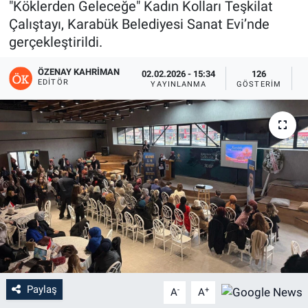
"Köklerden Geleceğe" Kadın Kolları Teşkilat
Çalıştayı, Karabük Belediyesi Sanat Evi’nde
gerçekleştirildi.
ÖZENAY KAHRIMAN
02.02.2026 - 15:34
126
EDITÖR
YAYINLANMA
GÖSTERIM
O
Paylaş
-
+
A
A