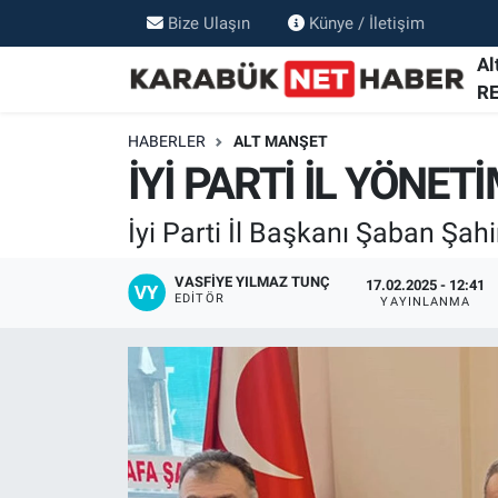
Bize Ulaşın
Künye / İletişim
Al
R
HABERLER
ALT MANŞET
İYİ PARTİ İL YÖNET
İyi Parti İl Başkanı Şaban Şah
VASFIYE YILMAZ TUNÇ
17.02.2025 - 12:41
EDITÖR
YAYINLANMA