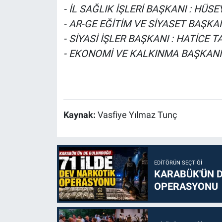
- İL SAĞLIK İŞLERİ BAŞKANI : HÜ
- AR-GE EĞİTİM VE SİYASET BAŞKAN
- SİYASİ İŞLER BAŞKANI : HATİCE T
- EKONOMİ VE KALKINMA BAŞKAN
Kaynak:
Vasfiye Yılmaz Tunç
EDITÖRÜN SEÇTIĞI
KARABÜK'ÜN D
OPERASYONU