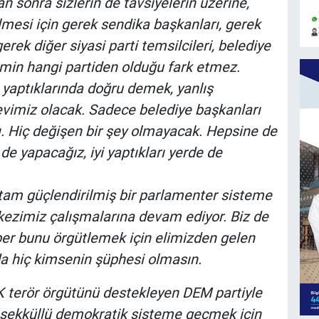
an sonra sizlerin de tavsiyelerin üzerine,
ilmesi için gerek sendika başkanları, gerek
gerek diğer siyasi parti temsilcileri, belediye
Kimin hangi partiden olduğu fark etmez.
 yaptıklarında doğru demek, yanlış
revimiz olacak. Sadece belediye başkanları
nı. Hiç değişen bir şey olmayacak. Hepsine de
 de yapacağız, iyi yaptıkları yerde de
tam güçlendirilmiş bir parlamenter sisteme
kezimiz çalışmalarına devam ediyor. Biz de
ber bunu örgütlemek için elimizden gelen
da hiç kimsenin şüphesi olmasın.
KK terör örgütünü destekleyen DEM partiyle
teşekküllü demokratik sisteme geçmek için