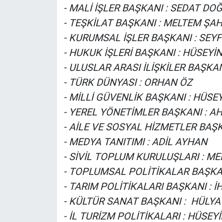
- MALİ İŞLER BAŞKANI : SEDAT DO
- TEŞKİLAT BAŞKANI : MELTEM ŞAH
- KURUMSAL İŞLER BAŞKANI : SEY
- HUKUK İŞLERİ BAŞKANI : HÜSEY
- ULUSLAR ARASI İLİŞKİLER BAŞKA
- TÜRK DÜNYASI : ORHAN ÖZ
- MİLLİ GÜVENLİK BAŞKANI : HÜSE
- YEREL YÖNETİMLER BAŞKANI : A
- AİLE VE SOSYAL HİZMETLER BAŞ
- MEDYA TANITIMI : ADİL AYHAN
- SİVİL TOPLUM KURULUŞLARI : M
- TOPLUMSAL POLİTİKALAR BAŞKAN
- TARIM POLİTİKALARI BAŞKANI : 
- KÜLTÜR SANAT BAŞKANI : HÜL
- İL TURİZM POLİTİKALARI : HÜSEY