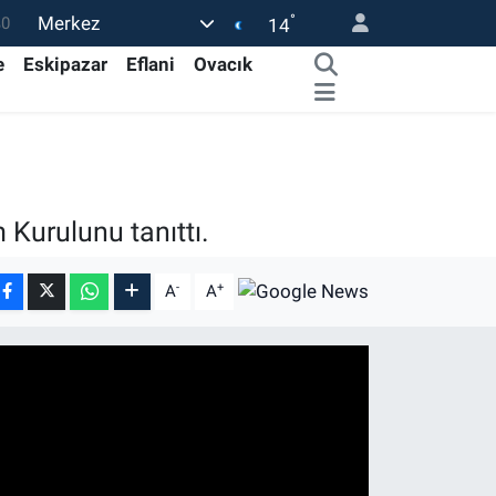
°
Merkez
0
14
08
e
Eskipazar
Eflani
Ovacık
0
45
0
63
 Kurulunu tanıttı.
-
+
A
A