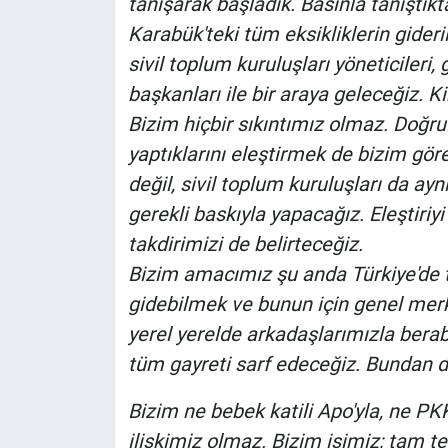
tanışarak başladık. Basınla tanıştıkt
Karabük'teki tüm eksikliklerin gider
sivil toplum kuruluşları yöneticileri, 
başkanları ile bir araya geleceğiz. 
Bizim hiçbir sıkıntımız olmaz. Doğru
yaptıklarını eleştirmek de bizim gö
değil, sivil toplum kuruluşları da ay
gerekli baskıyla yapacağız. Eleştiriyi
takdirimizi de belirteceğiz.
Bizim amacımız şu anda Türkiye'de 
gidebilmek ve bunun için genel mer
yerel yerelde arkadaşlarımızla bera
tüm gayreti sarf edeceğiz. Bundan 
Bizim ne bebek katili Apo'yla, ne P
ilişkimiz olmaz. Bizim işimiz; tam 