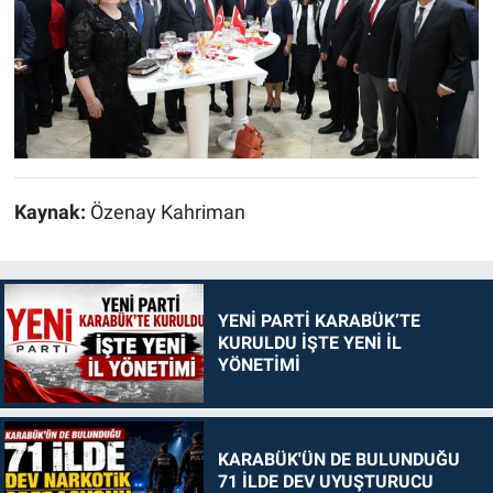
Kaynak:
Özenay Kahriman
YENİ PARTİ KARABÜK’TE
KURULDU İŞTE YENİ İL
YÖNETİMİ
KARABÜK'ÜN DE BULUNDUĞU
71 İLDE DEV UYUŞTURUCU