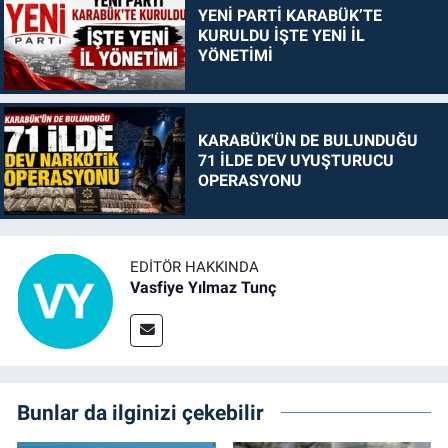
YENİ PARTİ KARABÜK’TE
KURULDU İŞTE YENİ İL
YÖNETİMİ
KARABÜK'ÜN DE BULUNDUĞU
71 İLDE DEV UYUŞTURUCU
OPERASYONU
EDITÖR HAKKINDA
Vasfiye Yılmaz Tunç
Bunlar da ilginizi çekebilir