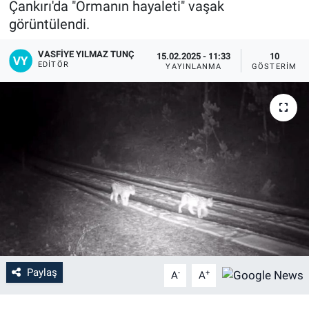
Çankırı'da "Ormanın hayaleti" vaşak
görüntülendi.
VASFIYE YILMAZ TUNÇ
15.02.2025 - 11:33
10
EDITÖR
YAYINLANMA
GÖSTERIM
Paylaş
-
+
A
A