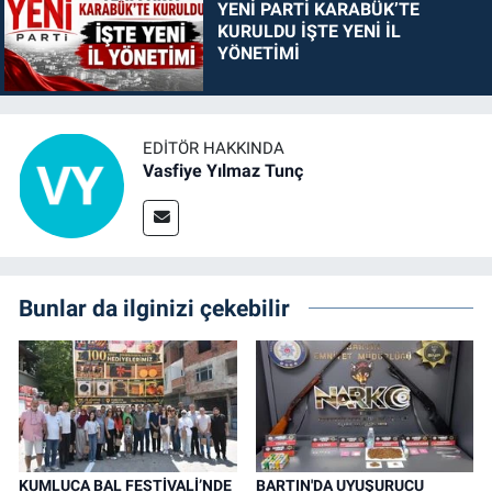
YENİ PARTİ KARABÜK’TE
KURULDU İŞTE YENİ İL
YÖNETİMİ
EDITÖR HAKKINDA
Vasfiye Yılmaz Tunç
Bunlar da ilginizi çekebilir
KUMLUCA BAL FESTİVALİ’NDE
BARTIN'DA UYUŞURUCU