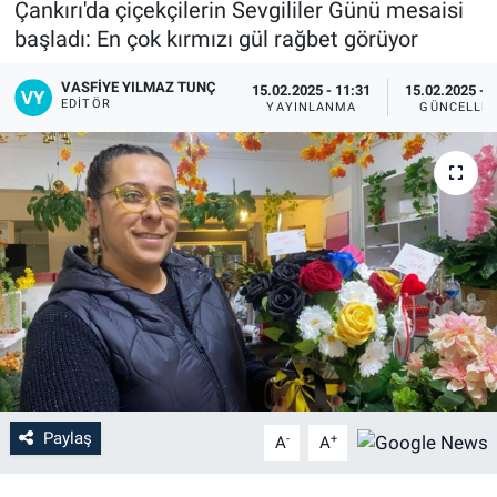
Çankırı'da çiçekçilerin Sevgililer Günü mesaisi
başladı: En çok kırmızı gül rağbet görüyor
VASFIYE YILMAZ TUNÇ
15.02.2025 - 11:31
15.02.2025 - 
EDITÖR
YAYINLANMA
GÜNCELLE
Paylaş
-
+
A
A