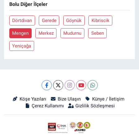
Bolu Diğer İlçeler
Dörtdivan
Gerede
Göynük
Kibriscik
Mengen
Merkez
Mudurnu
Seben
Yeniçağa
Köşe Yazıları
Bize Ulaşın
Künye / İletişim
Çerez Kullanımı
Gizlilik Sözleşmesi