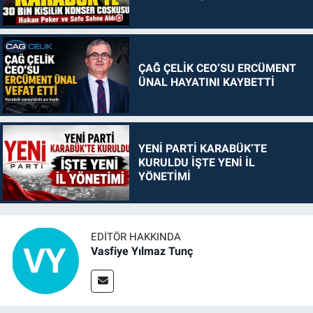
ÇAĞ ÇELİK CEO’SU ERCÜMENT
ÜNAL HAYATINI KAYBETTİ
YENİ PARTİ KARABÜK’TE
KURULDU İŞTE YENİ İL
YÖNETİMİ
EDITÖR HAKKINDA
Vasfiye Yılmaz Tunç