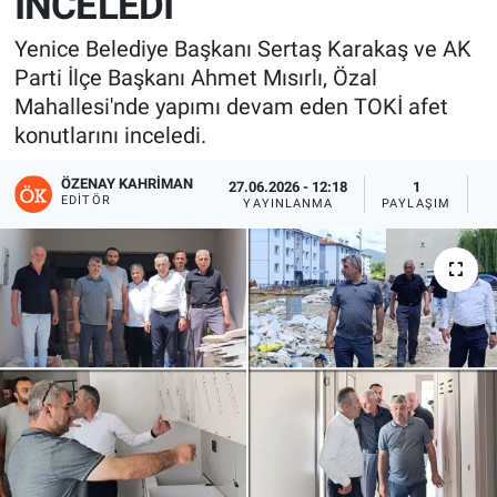
İNCELEDİ
Yenice Belediye Başkanı Sertaş Karakaş ve AK
Parti İlçe Başkanı Ahmet Mısırlı, Özal
Mahallesi'nde yapımı devam eden TOKİ afet
konutlarını inceledi.
ÖZENAY KAHRIMAN
27.06.2026 - 12:18
1
EDITÖR
YAYINLANMA
PAYLAŞIM
G