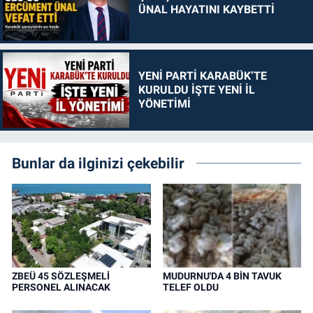
ÜNAL HAYATINI KAYBETTİ
YENİ PARTİ KARABÜK’TE
KURULDU İŞTE YENİ İL
YÖNETİMİ
Bunlar da ilginizi çekebilir
ZBEÜ 45 SÖZLEŞMELİ
MUDURNU'DA 4 BİN TAVUK
PERSONEL ALINACAK
TELEF OLDU