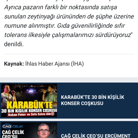
Ayrıca pazarın farklı bir noktasında satışa
sunulan zeytinyağı ürününden de şüphe üzerine
numune alınmıştır. Gıda güvenilirliğinde sıfır
tolerans ilkesiyle çalışmalarımızı sürdürüyoruz
"
denildi.
Kaynak:
İhlas Haber Ajansı (İHA)
KARABÜK'TE 30 BİN KİŞİLİK
KONSER COŞKUSU
ÇAĞ ÇELİK CEO’SU ERCÜMENT