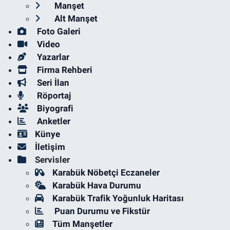
Manşet
Alt Manşet
Foto Galeri
Video
Yazarlar
Firma Rehberi
Seri İlan
Röportaj
Biyografi
Anketler
Künye
İletişim
Servisler
Karabük Nöbetçi Eczaneler
Karabük Hava Durumu
Karabük Trafik Yoğunluk Haritası
Puan Durumu ve Fikstür
Tüm Manşetler