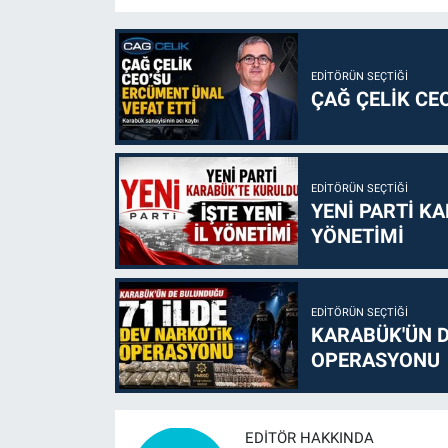
EDITÖRÜN SEÇTIĞI
ÇAĞ ÇELİK CE
EDITÖRÜN SEÇTIĞI
YENİ PARTİ KA
YÖNETİMİ
EDITÖRÜN SEÇTIĞI
KARABÜK'ÜN D
OPERASYONU
EDITÖR HAKKINDA