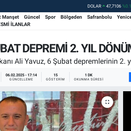
DOLAR
47,7106
%0.
EURO
55,1652
%0.
t Manşet
Güncel
Spor
Bölgeden
Safranbolu
Yenic
ESMİ İLANLAR
STERLİN
64,4046
%0.
GRAM ALTIN
6648.99
%2.
UBAT DEPREMİ 2. YIL DÖN
BİST100
13.773
%-
BITCOIN
65.130,04
%1
nı Ali Yavuz, 6 Şubat depremlerinin 2. 
06.02.2025 - 17:14
15
1 DK
GÜNCELLEME
GÖSTERIM
OKUNMA SÜRESI