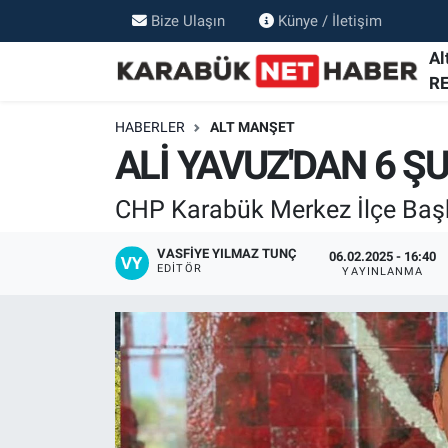
Bize Ulaşın
Künye / İletişim
Al
R
HABERLER
ALT MANŞET
ALİ YAVUZ'DAN 6 Ş
CHP Karabük Merkez İlçe Başka
VASFIYE YILMAZ TUNÇ
06.02.2025 - 16:40
EDITÖR
YAYINLANMA