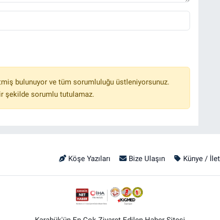
tmiş bulunuyor ve tüm sorumluluğu üstleniyorsunuz.
r şekilde sorumlu tutulamaz.
Köşe Yazıları
Bize Ulaşın
Künye / İle
Karabük'ün En Çok Ziyaret Edilen Haber Sitesi