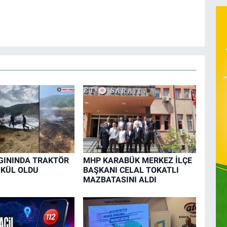
GININDA TRAKTÖR
MHP KARABÜK MERKEZ İLÇE
 KÜL OLDU
BAŞKANI CELAL TOKATLI
MAZBATASINI ALDI