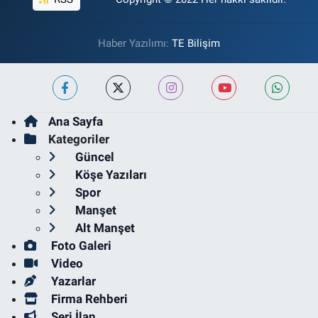
Haber Yazılımı:
TE Bilişim
Ana Sayfa
Kategoriler
Güncel
Köşe Yazıları
Spor
Manşet
Alt Manşet
Foto Galeri
Video
Yazarlar
Firma Rehberi
Seri İlan