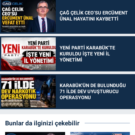
ÇAĞ ÇELİK CEO’SU ERCÜMENT
ÜNAL HAYATINI KAYBETTİ
YENİ PARTİ KARABÜK’TE
KURULDU İŞTE YENİ İL
YÖNETİMİ
KARABÜK'ÜN DE BULUNDUĞU
71 İLDE DEV UYUŞTURUCU
OPERASYONU
Bunlar da ilginizi çekebilir