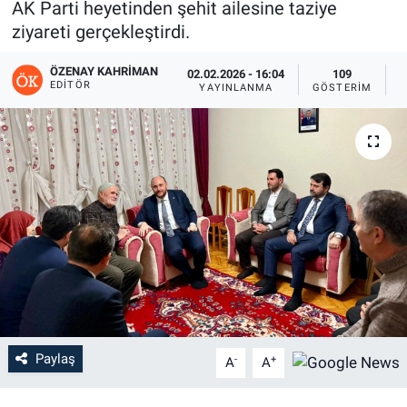
AK Parti heyetinden şehit ailesine taziye
ziyareti gerçekleştirdi.
ÖZENAY KAHRIMAN
02.02.2026 - 16:04
109
EDITÖR
YAYINLANMA
GÖSTERIM
O
Paylaş
-
+
A
A