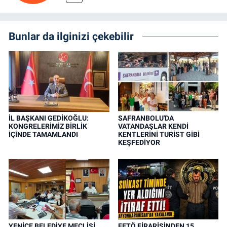
Bunlar da ilginizi çekebilir
İL BAŞKANI GEDİKOĞLU:
SAFRANBOLU'DA
KONGRELERİMİZ BİRLİK
VATANDAŞLAR KENDİ
İÇİNDE TAMAMLANDI
KENTLERİNİ TURİST GİBİ
KEŞFEDİYOR
YENİCE BELEDİYE MECLİSİ
FETÖ FİRARİSİNDEN 15