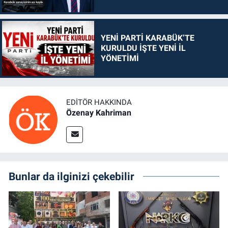
YENİ PARTİ KARABÜK’TE
KURULDU İŞTE YENİ İL
YÖNETİMİ
EDITÖR HAKKINDA
Özenay Kahriman
Bunlar da ilginizi çekebilir