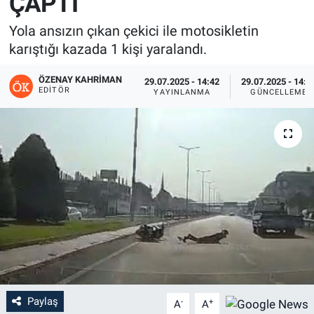
ÇAPTI
Yola ansızın çıkan çekici ile motosikletin
karıştığı kazada 1 kişi yaralandı.
ÖZENAY KAHRIMAN
29.07.2025 - 14:42
29.07.2025 - 14:4
EDITÖR
YAYINLANMA
GÜNCELLEME
Paylaş
-
+
A
A