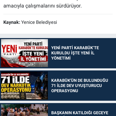
amacıyla çalışmalarını sürdürüyor.
Kaynak:
Yenice Belediyesi
YENİ PARTİ KARABÜK’TE
KURULDU İŞTE YENİ İL
YÖNETİMİ
KARABÜK'ÜN DE BULUNDUĞU
71 İLDE DEV UYUŞTURUCU
OPERASYONU
BAŞKANIN KATILDIĞI GECEYE