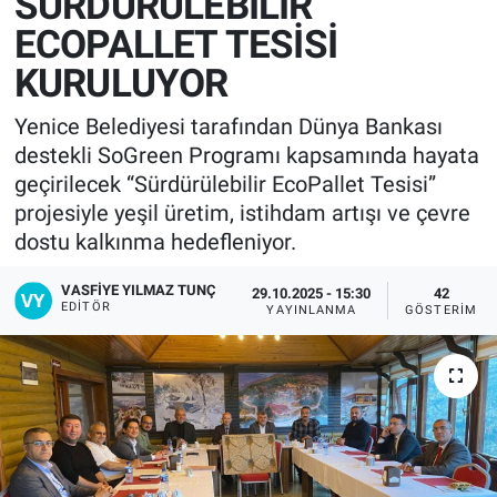
SÜRDÜRÜLEBİLİR
ECOPALLET TESİSİ
KURULUYOR
Yenice Belediyesi tarafından Dünya Bankası
destekli SoGreen Programı kapsamında hayata
geçirilecek “Sürdürülebilir EcoPallet Tesisi”
projesiyle yeşil üretim, istihdam artışı ve çevre
dostu kalkınma hedefleniyor.
VASFIYE YILMAZ TUNÇ
29.10.2025 - 15:30
42
EDITÖR
YAYINLANMA
GÖSTERIM