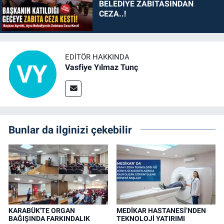
BELEDİYE ZABITASINDAN
CEZA..!
EDITÖR HAKKINDA
Vasfiye Yılmaz Tunç
Bunlar da ilginizi çekebilir
KARABÜK'TE ORGAN
MEDİKAR HASTANESİ’NDEN
BAĞIŞINDA FARKINDALIK
TEKNOLOJİ YATIRIMI