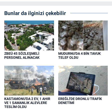
Bunlar da ilginizi çekebilir
ZBEÜ 45 SÖZLEŞMELİ
MUDURNU'DA 4 BİN TAVUK
PERSONEL ALINACAK
TELEF OLDU
KASTAMONU'DA 2 EV, 1 AHIR
EREĞLİ'DE DRONLU TRAFİK
VE 1 SAMANLIK ALEVLERE
DENETİMİ
TESLİM OLDU