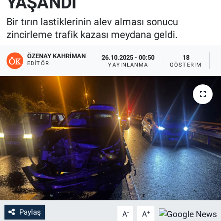
YAŞANDI
Bir tırın lastiklerinin alev alması sonucu
zincirleme trafik kazası meydana geldi.
ÖZENAY KAHRIMAN
26.10.2025 - 00:50
18
EDITÖR
YAYINLANMA
GÖSTERIM
O
Paylaş
-
+
A
A