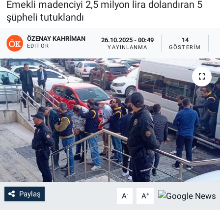
Emekli madenciyi 2,5 milyon lira dolandıran 5
şüpheli tutuklandı
ÖZENAY KAHRIMAN
26.10.2025 - 00:49
14
EDITÖR
YAYINLANMA
GÖSTERIM
O
Paylaş
-
+
A
A