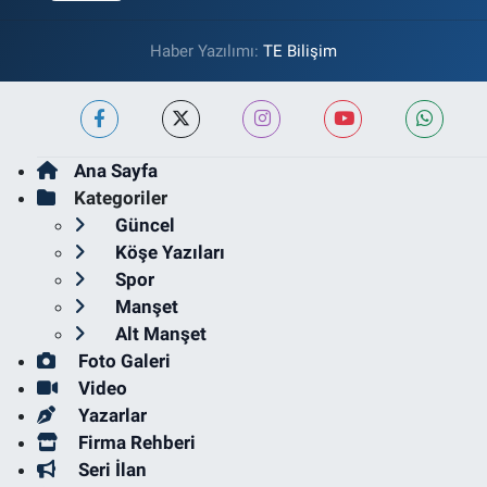
Haber Yazılımı:
TE Bilişim
Ana Sayfa
Kategoriler
Güncel
Köşe Yazıları
Spor
Manşet
Alt Manşet
Foto Galeri
Video
Yazarlar
Firma Rehberi
Seri İlan