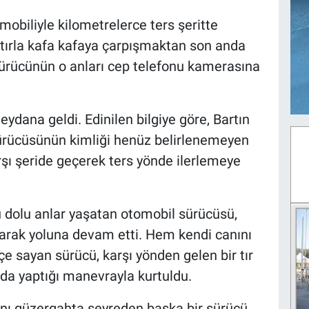
obiliyle kilometrelerce ters şeritte
 tırla kafa kafaya çarpışmaktan son anda
 sürücünün o anları cep telefonu kamerasına
ydana geldi. Edinilen bilgiye göre, Bartın
sürücüsünün kimliği henüz belirlenemeyen
rşı şeride geçerek ters yönde ilerlemeye
 dolu anlar yaşatan otomobil sürücüsü,
arak yoluna devam etti. Hem kendi canını
çe sayan sürücü, karşı yönden gelen bir tır
da yaptığı manevrayla kurtuldu.
ynı güzergahta seyreden başka bir sürücü