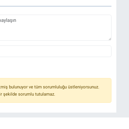
tmiş bulunuyor ve tüm sorumluluğu üstleniyorsunuz.
r şekilde sorumlu tutulamaz.