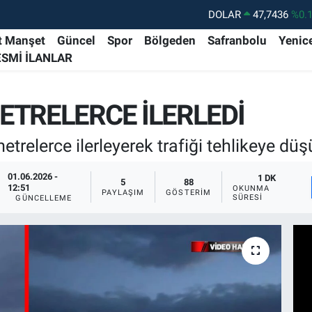
DOLAR
47,7436
%0.
EURO
55,2510
%0.
t Manşet
Güncel
Spor
Bölgeden
Safranbolu
Yenic
ESMİ İLANLAR
STERLİN
64,4811
%0.
GRAM ALTIN
6660.55
%0.
ETRELERCE İLERLEDİ
BİST100
13.779
%-
BITCOIN
64.960,21
%0.
trelerce ilerleyerek trafiği tehlikeye düş
01.06.2026 -
1 DK
5
88
12:51
OKUNMA
PAYLAŞIM
GÖSTERIM
SÜRESI
GÜNCELLEME