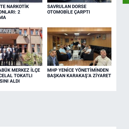
TE NARKOTİK
SAVRULAN DORSE
NLARI: 2
OTOMOBİLE ÇARPTI
MA
BÜK MERKEZ İLÇE
MHP YENİCE YÖNETİMİNDEN
CELAL TOKATLI
BAŞKAN KARAKAŞ’A ZİYARET
INI ALDI