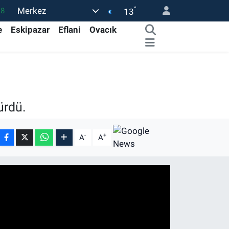
°
Merkez
18
13
32
e
Eskipazar
Eflani
Ovacık
38
03
14
87
ürdü.
-
+
A
A