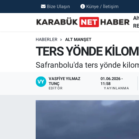
Bize Ulaşın
Künye / İletişim
Al
R
HABERLER
ALT MANŞET
TERS YÖNDE KİLOM
Safranbolu'da ters yönde kilome
VASFIYE YILMAZ
01.06.2026 -
TUNÇ
11:58
EDITÖR
YAYINLANMA