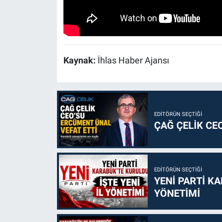
Kaynak:
İhlas Haber Ajansı
EDITÖRÜN SEÇTIĞI
ÇAĞ ÇELİK CE
EDITÖRÜN SEÇTIĞI
YENİ PARTİ KA
YÖNETİMİ