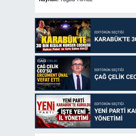
EDITÖRÜN SEÇTIĞI
KARABÜK'TE 3
EDITÖRÜN SEÇTIĞI
ÇAĞ ÇELİK CE
EDITÖRÜN SEÇTIĞI
YENİ PARTİ KA
YÖNETİMİ