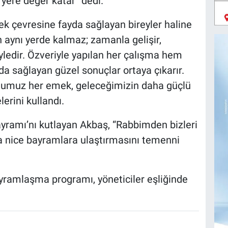
yere değer katar” dedi.
ek çevresine fayda sağlayan bireyler haline
n aynı yerde kalmaz; zamanla gelişir,
yledir. Özveriyle yapılan her çalışma hem
yda sağlayan güzel sonuçlar ortaya çıkarır.
ğumuz her emek, geleceğimizin daha güçlü
erini kullandı.
yramı’nı kutlayan Akbaş, “Rabbimden bizleri
aha nice bayramlara ulaştırmasını temenni
 bayramlaşma programı, yöneticiler eşliğinde