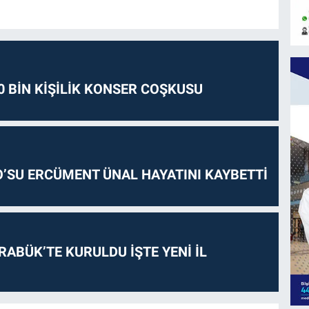
0 BİN KİŞİLİK KONSER COŞKUSU
O’SU ERCÜMENT ÜNAL HAYATINI KAYBETTİ
RABÜK’TE KURULDU İŞTE YENİ İL