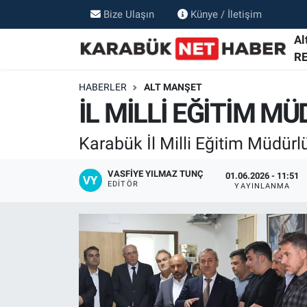
Bize Ulaşın
Künye / İletişim
Al
R
HABERLER
ALT MANŞET
İL MİLLİ EĞİTİM 
Karabük İl Milli Eğitim Müdür
VASFIYE YILMAZ TUNÇ
01.06.2026 - 11:51
EDITÖR
YAYINLANMA