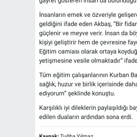
gayret gösteren insan da bulunduğu 
İnsanların emek ve özveriyle gelişer
geldiğini ifade eden Akbaş, “Bir fida
güçlenir ve meyve verir. İnsan da bö
kişiyi geliştirir hem de çevresine fa
Eğitim camiası olarak ortaya koydu
yetişmesine vesile olmaktadır” ifadel
Tüm eğitim çalışanlarının Kurban Ba
sağlık, huzur ve birlik içerisinde d
ediyorum” şeklinde konuştu.
Karşılıklı iyi dileklerin paylaşıldığı
edilen duaların ardından sona erdi.
Kaynak:
Tuğba Yılmaz