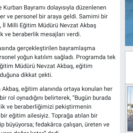
de Kurban Bayramı dolayısıyla düzenlenen
 ve personel bir araya geldi. Samimi bir
İl Milli Eğitim Müdürü Nevzat Akbaş
k ve beraberlik mesajları verdi.
nasında gerçekleştirilen bayramlaşma
ersonel yoğun katılım sağladı. Programda tek
 Eğitim Müdürü Nevzat Akbaş, eğitim
lduğuna dikkat çekti.
kbaş, eğitim alanında ortaya konulan her
r rol oynadığını belirterek, “Bugün burada
lik ve beraberliğimizi pekiştirmenin
ir eğitim ailesiyiz. Toprağa atılan bir
nip büyüyorsa; fedakârca çalışan, üreten ve