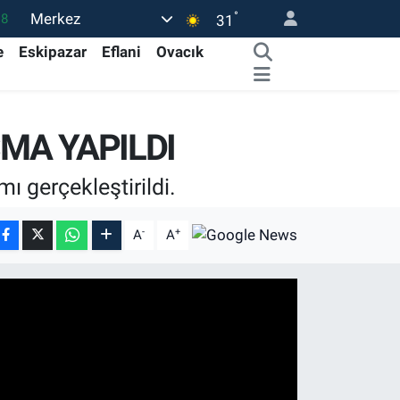
°
Merkez
18
31
32
e
Eskipazar
Eflani
Ovacık
38
03
MA YAPILDI
14
18
 gerçekleştirildi.
-
+
A
A