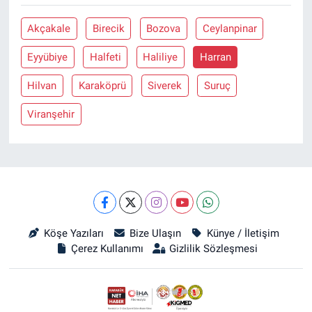
Akçakale
Birecik
Bozova
Ceylanpinar
Eyyübiye
Halfeti
Haliliye
Harran
Hilvan
Karaköprü
Siverek
Suruç
Viranşehir
Köşe Yazıları
Bize Ulaşın
Künye / İletişim
Çerez Kullanımı
Gizlilik Sözleşmesi