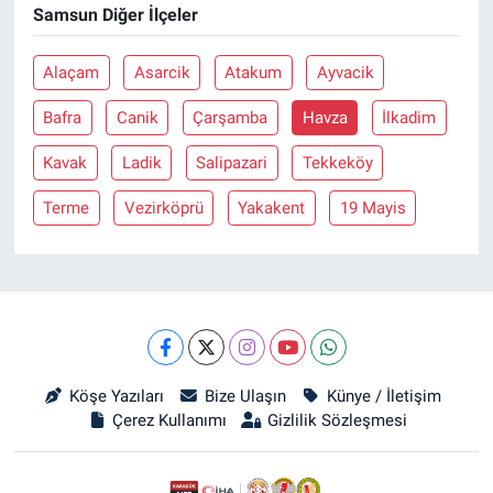
Samsun Diğer İlçeler
Alaçam
Asarcik
Atakum
Ayvacik
Bafra
Canik
Çarşamba
Havza
İlkadim
Kavak
Ladik
Salipazari
Tekkeköy
Terme
Vezirköprü
Yakakent
19 Mayis
Köşe Yazıları
Bize Ulaşın
Künye / İletişim
Çerez Kullanımı
Gizlilik Sözleşmesi