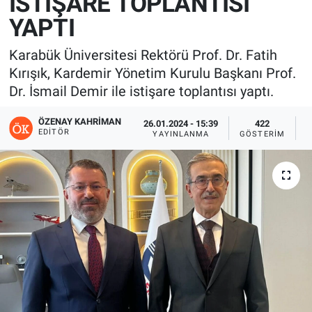
İSTİŞARE TOPLANTISI
YAPTI
Karabük Üniversitesi Rektörü Prof. Dr. Fatih
Kırışık, Kardemir Yönetim Kurulu Başkanı Prof.
Dr. İsmail Demir ile istişare toplantısı yaptı.
ÖZENAY KAHRIMAN
26.01.2024 - 15:39
422
EDITÖR
YAYINLANMA
GÖSTERIM
O