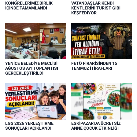
KONGRELERİMİZ BİRLİK
VATANDAŞLAR KENDİ
İÇİNDE TAMAMLANDI
KENTLERİNİ TURİST GİBİ
KEŞFEDİYOR
YENİCE BELEDİYE MECLİSİ
FETÖ FİRARİSİNDEN 15
AĞUSTOS AYI TOPLANTISI
TEMMUZ İTİRAFLARI
GERÇEKLEŞTİRİLDİ
LGS 2026 YERLEŞTİRME
ESKİPAZAR'DA ÜCRETSİZ
SONUÇLARI AÇIKLANDI
ANNE ÇOCUK ETKİNLİĞİ