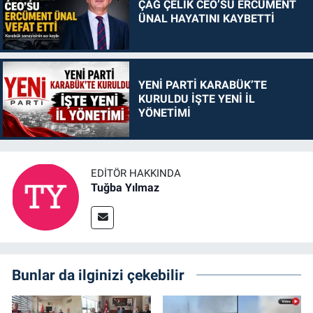
ÇAĞ ÇELİK CEO’SU ERCÜMENT
ÜNAL HAYATINI KAYBETTİ
YENİ PARTİ KARABÜK’TE
KURULDU İŞTE YENİ İL
YÖNETİMİ
EDITÖR HAKKINDA
Tuğba Yılmaz
Bunlar da ilginizi çekebilir