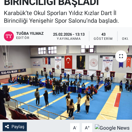
BİRİNCİLİĞİ BAŞLADI
Karabük’te Okul Sporları Yıldız Kızlar Dart İl
Birinciliği Yenişehir Spor Salonu’nda başladı.
TUĞBA YILMAZ
25.02.2026 - 13:13
43
EDITÖR
YAYINLANMA
GÖSTERIM
OKUN
Paylaş
-
+
A
A