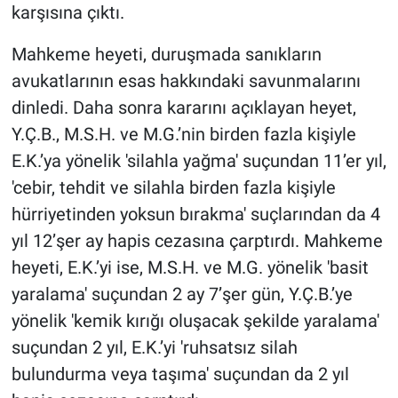
karşısına çıktı.
Mahkeme heyeti, duruşmada sanıkların
avukatlarının esas hakkındaki savunmalarını
dinledi. Daha sonra kararını açıklayan heyet,
Y.Ç.B., M.S.H. ve M.G.’nin birden fazla kişiyle
E.K.’ya yönelik 'silahla yağma' suçundan 11’er yıl,
'cebir, tehdit ve silahla birden fazla kişiyle
hürriyetinden yoksun bırakma' suçlarından da 4
yıl 12’şer ay hapis cezasına çarptırdı. Mahkeme
heyeti, E.K.’yi ise, M.S.H. ve M.G. yönelik 'basit
yaralama' suçundan 2 ay 7’şer gün, Y.Ç.B.’ye
yönelik 'kemik kırığı oluşacak şekilde yaralama'
suçundan 2 yıl, E.K.’yi 'ruhsatsız silah
bulundurma veya taşıma' suçundan da 2 yıl