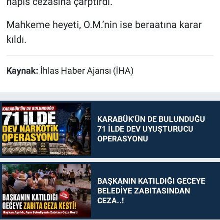
hapis cezasına çarptırdı.
Mahkeme heyeti, O.M.’nin ise beraatına karar
kıldı.
Kaynak:
İhlas Haber Ajansı (İHA)
KARABÜK'ÜN DE BULUNDUĞU
71 İLDE DEV UYUŞTURUCU
OPERASYONU
BAŞKANIN KATILDIĞI GECEYE
BELEDİYE ZABITASINDAN
CEZA..!