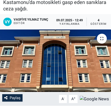
Kastamonu’da motosikleti gasp eden sanıklara
ceza yağdı.
VASFIYE YILMAZ TUNÇ
09.07.2025 - 12:49
4
EDITÖR
YAYINLANMA
GÖSTERIM
Paylaş
-
+
A
A