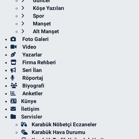
Güncel
Köşe Yazıları
Spor
Manşet
Alt Manşet
Foto Galeri
Video
Yazarlar
Firma Rehberi
Seri İlan
Röportaj
Biyografi
Anketler
Künye
İletişim
Servisler
Karabük Nöbetçi Eczaneler
Karabük Hava Durumu