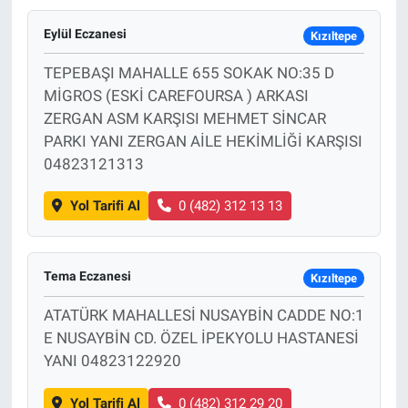
Eylül Eczanesi
Kızıltepe
TEPEBAŞI MAHALLE 655 SOKAK NO:35 D
MİGROS (ESKİ CAREFOURSA ) ARKASI
ZERGAN ASM KARŞISI MEHMET SİNCAR
PARKI YANI ZERGAN AİLE HEKİMLİĞİ KARŞISI
04823121313
Yol Tarifi Al
0 (482) 312 13 13
Tema Eczanesi
Kızıltepe
ATATÜRK MAHALLESİ NUSAYBİN CADDE NO:1
E NUSAYBİN CD. ÖZEL İPEKYOLU HASTANESİ
YANI 04823122920
Yol Tarifi Al
0 (482) 312 29 20