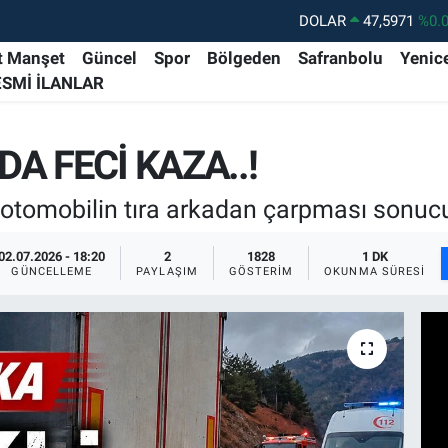
DOLAR
47,5971
%0.
EURO
55,1336
%0.
t Manşet
Güncel
Spor
Bölgeden
Safranbolu
Yenic
ESMİ İLANLAR
STERLİN
64,2534
%0.
GRAM ALTIN
6527.85
%0.
A FECİ KAZA..!
BİST100
13.703
%
BITCOIN
64.475,47
%0.
tomobilin tıra arkadan çarpması sonucu
02.07.2026 - 18:20
2
1828
1 DK
GÜNCELLEME
PAYLAŞIM
GÖSTERIM
OKUNMA SÜRESI