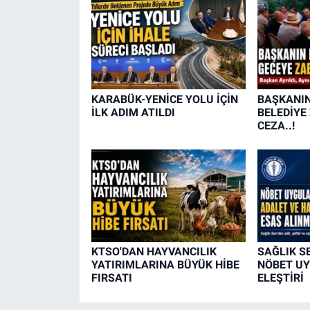
KARABÜK-YENİCE YOLU İÇİN
BAŞKANIN
İLK ADIM ATILDI
BELEDİYE
CEZA..!
KTSO'DAN HAYVANCILIK
SAĞLIK S
YATIRIMLARINA BÜYÜK HİBE
NÖBET U
FIRSATI
ELEŞTİRİ