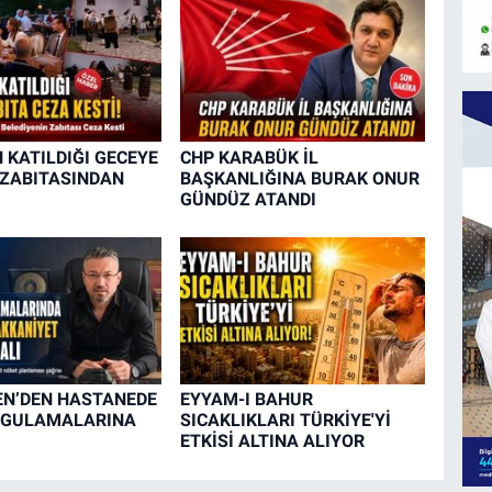
 KATILDIĞI GECEYE
CHP KARABÜK İL
 ZABITASINDAN
BAŞKANLIĞINA BURAK ONUR
GÜNDÜZ ATANDI
EN’DEN HASTANEDE
EYYAM-I BAHUR
YGULAMALARINA
SICAKLIKLARI TÜRKİYE'Yİ
ETKİSİ ALTINA ALIYOR