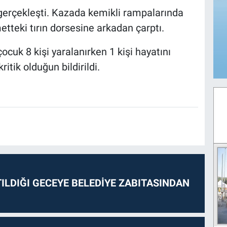
gerçekleşti. Kazada kemikli rampalarında
etteki tırın dorsesine arkadan çarptı.
çocuk 8 kişi yaralanırken 1 kişi hayatını
itik olduğun bildirildi.
ILDIĞI GECEYE BELEDİYE ZABITASINDAN