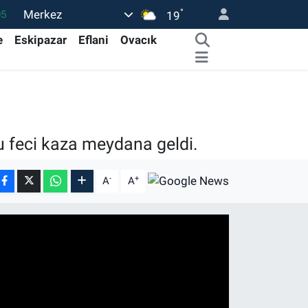
°
Merkez
05
19
18
e
Eskipazar
Eflani
Ovacık
22
54
0
66
 feci kaza meydana geldi.
-
+
A
A