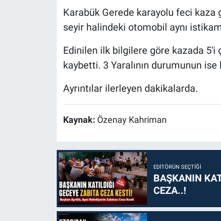
Karabük Gerede karayolu feci kaza 
seyir halindeki otomobil aynı istikam
Edinilen ilk bilgilere göre kazada 5'i 
kaybetti. 3 Yaralının durumunun ise kr
Ayrıntılar ilerleyen dakikalarda.
Kaynak:
Özenay Kahriman
EDITÖRÜN SEÇTIĞI
BAŞKANIN KAT
CEZA..!