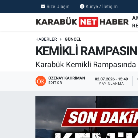
Bize Ulaşın
Künye / İletişim
Al
R
HABERLER
GÜNCEL
KEMİKLİ RAMPASIND
Karabük Kemikli Rampasında o
ÖZENAY KAHRIMAN
02.07.2026 - 15:49
EDITÖR
YAYINLANMA