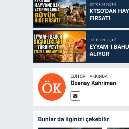
EDITÖRÜN SEÇTIĞI
KTSO'DAN HAY
FIRSATI
EDITÖRÜN SEÇTIĞI
EYYAM-I BAHUR
ALIYOR
EDITÖR HAKKINDA
Özenay Kahriman
Bunlar da ilginizi çekebilir