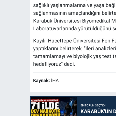
sağlıklı yaşlanmalarına ve yaşa bağlı
sağlanmasının amaçlandığını belirte
Karabük Üniversitesi Biyomedikal M
Laboratuvarlarında yürütüldüğünü sö
Kayılı, Hacettepe Üniversitesi Fen Fa
yaptıklarını belirterek, "İleri analiz
tamamlamayı ve biyolojik yaş test ta
hedefliyoruz" dedi.
Kaynak:
İHA
EDITÖRÜN SEÇTIĞI
KARABÜK'ÜN D