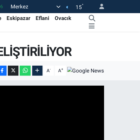
°
Merkez
06
15
02
e
Eskipazar
Eflani
Ovacık
.2
12
ELİŞTİRİLİYOR
0
16
-
+
A
A