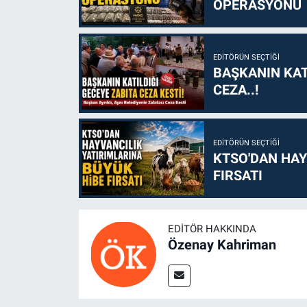
OPERASYONU
EDITÖRÜN SEÇTIĞI
BAŞKANIN KAT
CEZA..!
EDITÖRÜN SEÇTIĞI
KTSO'DAN HAY
FIRSATI
EDITÖR HAKKINDA
Özenay Kahriman