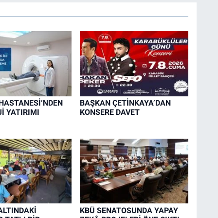
HASTANESİ’NDEN
BAŞKAN ÇETİNKAYA’DAN
İ YATIRIMI
KONSERE DAVET
LTINDAKİ
KBÜ SENATOSUNDA YAPAY