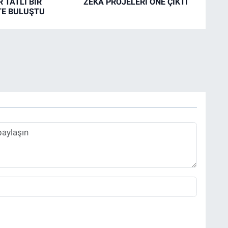
 TATLI BİR
ZEKÂ PROJELERİ ÖNE ÇIKTI
TE BULUŞTU