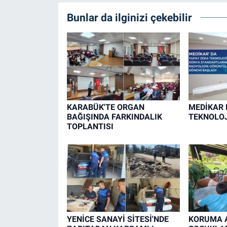
Bunlar da ilginizi çekebilir
KARABÜK'TE ORGAN
MEDİKAR 
BAĞIŞINDA FARKINDALIK
TEKNOLOJ
TOPLANTISI
YENİCE SANAYİ SİTESİ'NDE
KORUMA A