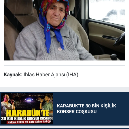
Kaynak:
İhlas Haber Ajansı (İHA)
KARABÜK'TE 30 BİN KİŞİLİK
KONSER COŞKUSU