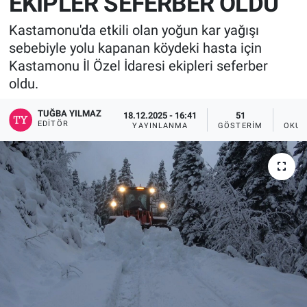
EKİPLER SEFERBER OLDU
Kastamonu'da etkili olan yoğun kar yağışı
sebebiyle yolu kapanan köydeki hasta için
Kastamonu İl Özel İdaresi ekipleri seferber
oldu.
TUĞBA YILMAZ
18.12.2025 - 16:41
51
EDITÖR
YAYINLANMA
GÖSTERIM
OKUN