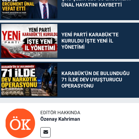
ÜNAL HAYATINI KAYBETTİ
YENİ PARTİ KARABÜK’TE
KURULDU İŞTE YENİ İL
YÖNETİMİ
KARABÜK'ÜN DE BULUNDUĞU
71 İLDE DEV UYUŞTURUCU
OPERASYONU
EDITÖR HAKKINDA
Özenay Kahriman