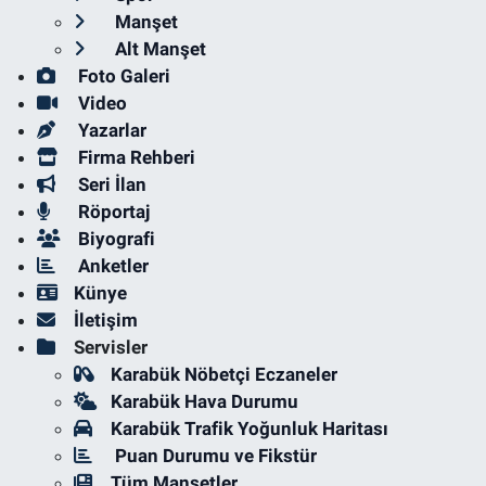
Manşet
Alt Manşet
Foto Galeri
Video
Yazarlar
Firma Rehberi
Seri İlan
Röportaj
Biyografi
Anketler
Künye
İletişim
Servisler
Karabük Nöbetçi Eczaneler
Karabük Hava Durumu
Karabük Trafik Yoğunluk Haritası
Puan Durumu ve Fikstür
Tüm Manşetler