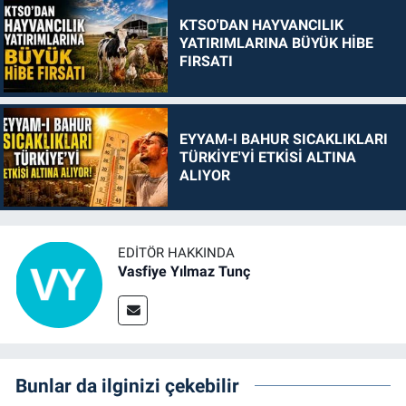
KTSO'DAN HAYVANCILIK
YATIRIMLARINA BÜYÜK HİBE
FIRSATI
EYYAM-I BAHUR SICAKLIKLARI
TÜRKİYE'Yİ ETKİSİ ALTINA
ALIYOR
EDITÖR HAKKINDA
Vasfiye Yılmaz Tunç
Bunlar da ilginizi çekebilir