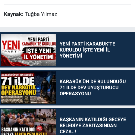
Kaynak:
Tuğba Yılmaz
YENİ PARTİ KARABÜK’TE
KURULDU İŞTE YENİ İL
YÖNETİMİ
KARABÜK'ÜN DE BULUNDUĞU
71 İLDE DEV UYUŞTURUCU
OPERASYONU
BAŞKANIN KATILDIĞI GECEYE
BELEDİYE ZABITASINDAN
CEZA..!