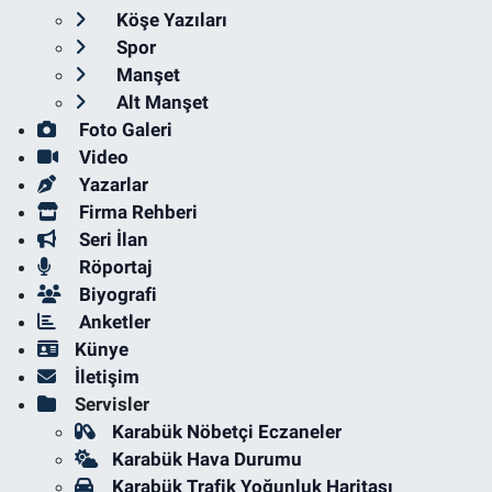
Köşe Yazıları
Spor
Manşet
Alt Manşet
Foto Galeri
Video
Yazarlar
Firma Rehberi
Seri İlan
Röportaj
Biyografi
Anketler
Künye
İletişim
Servisler
Karabük Nöbetçi Eczaneler
Karabük Hava Durumu
Karabük Trafik Yoğunluk Haritası