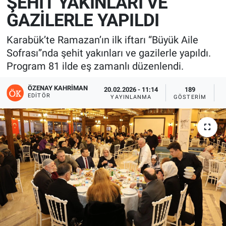
ŞEHİT YAKINLARI VE
GAZİLERLE YAPILDI
Karabük’te Ramazan’ın ilk iftarı “Büyük Aile
Sofrası”nda şehit yakınları ve gazilerle yapıldı.
Program 81 ilde eş zamanlı düzenlendi.
ÖZENAY KAHRIMAN
20.02.2026 - 11:14
189
EDITÖR
YAYINLANMA
GÖSTERIM
O