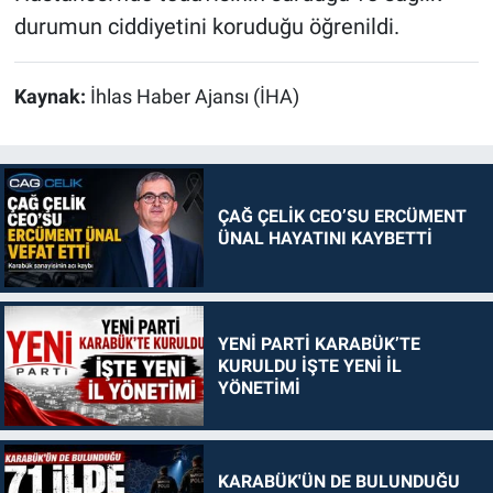
durumun ciddiyetini koruduğu öğrenildi.
Kaynak:
İhlas Haber Ajansı (İHA)
ÇAĞ ÇELİK CEO’SU ERCÜMENT
ÜNAL HAYATINI KAYBETTİ
YENİ PARTİ KARABÜK’TE
KURULDU İŞTE YENİ İL
YÖNETİMİ
KARABÜK'ÜN DE BULUNDUĞU