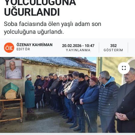
YOLCULUĞUNA
UĞURLANDI
Soba faciasında ölen yaşlı adam son
yolculuğuna uğurlandı.
ÖZENAY KAHRIMAN
20.02.2026 - 10:47
352
EDITÖR
YAYINLANMA
GÖSTERIM
O