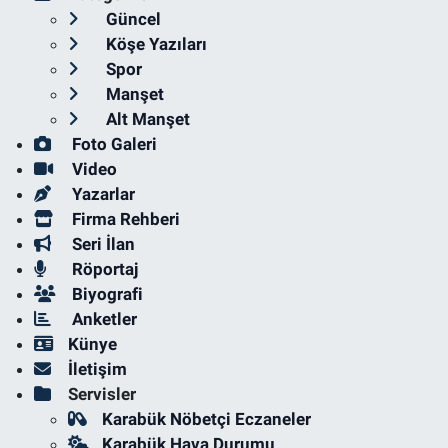
Güncel
Köşe Yazıları
Spor
Manşet
Alt Manşet
Foto Galeri
Video
Yazarlar
Firma Rehberi
Seri İlan
Röportaj
Biyografi
Anketler
Künye
İletişim
Servisler
Karabük Nöbetçi Eczaneler
Karabük Hava Durumu